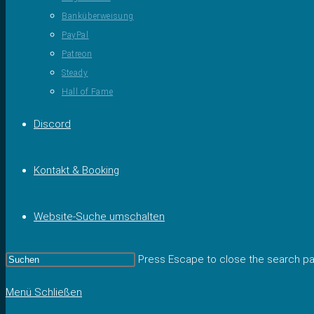
Banküberweisung
PayPal
Patreon
Steady
Hall of Fame
Discord
Kontakt & Booking
Website-Suche umschalten
Press Escape to close the search pa
Menü
Schließen