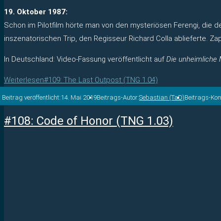
19. Oktober 1987:
Schon im Pilotfilm hörte man von den mysteriösen Ferengi, die d
inszenatorischen Trip, den Regisseur Richard Colla ablieferte. Za
In Deutschland: Video-Fassung veröffentlicht auf
Die unheimliche
Weiterlesen
#109: The Last Outpost (TNG 1.04)
Beitrag veröffentlicht:
14. Mai 2019
Beitrags-Autor:
Sebastian (TaD)
Beitrags-Ko
#108: Code of Honor (TNG 1.03)