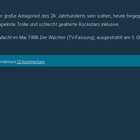
er große Antagonist des 24. Jahrhunderts sein sollten, heute beg
ppelnde Trolle und schlecht gealterte Rockstars inklusive.
 Macht
im Mai 1988;
Der Wächter
(TV-Fassung), ausgestrahlt am 5. O
mmentare:
23 Kommentare