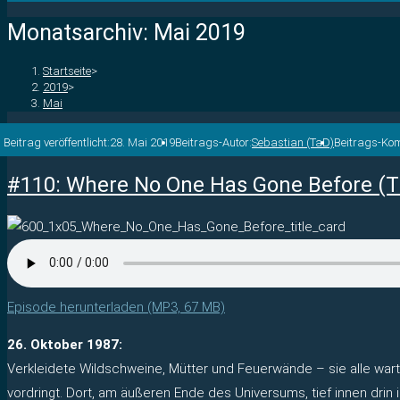
Monatsarchiv: Mai 2019
Startseite
>
2019
>
Mai
Beitrag veröffentlicht:
28. Mai 2019
Beitrags-Autor:
Sebastian (TaD)
Beitrags-Ko
#110: Where No One Has Gone Before (T
Episode herunterladen (MP3, 67 MB)
26. Oktober 1987:
Verkleidete Wildschweine, Mütter und Feuerwände – sie alle warte
vordringt. Dort, am äußeren Ende des Universums, tief innen dri