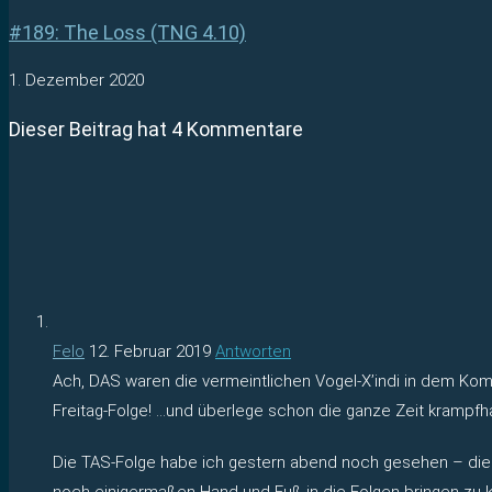
#189: The Loss (TNG 4.10)
1. Dezember 2020
Dieser Beitrag hat 4 Kommentare
Felo
12. Februar 2019
Antworten
Ach, DAS waren die vermeintlichen Vogel-X’indi in dem K
Freitag-Folge! …und überlege schon die ganze Zeit krampfha
Die TAS-Folge habe ich gestern abend noch gesehen – diesm
noch einigermaßen Hand und Fuß in die Folgen bringen zu kö