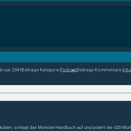
ebruar 2019
Beitrags-Kategorie:
Podcast
Beitrags-Kommentare:
4 K
rkutten, schlagt das Monster-Handbuch auf und poliert die d20-Wür