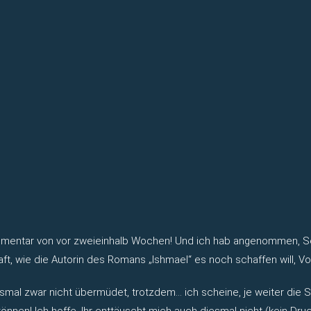
ommentar von vor zweieinhalb Wochen! Und ich hab angenommen, S
ft, wie die Autorin des Romans „Ishmael“ es noch schaffen will, Vo
al zwar nicht übermüdet, trotzdem… ich scheine, je weiter die Se
nnen! Ich hoffe, Ihr enttäuscht mich auch diesmal nicht (kein Dru