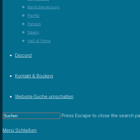
Banküberweisung
PayPal
Patreon
Steady
Hall of Fame
Discord
Kontakt & Booking
Website-Suche umschalten
Press Escape to close the search pa
Menü
Schließen