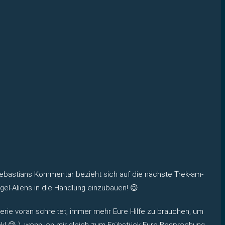
ebastians Kommentar bezieht sich auf die nächste Trek-am-
gel-Aliens in die Handlung einzubauen! 😉
rie voran schreitet, immer mehr Eure Hilfe zu brauchen, um
ck! 😉 ), wenn ich mir gleich zum Frühstück Eure Besprechung