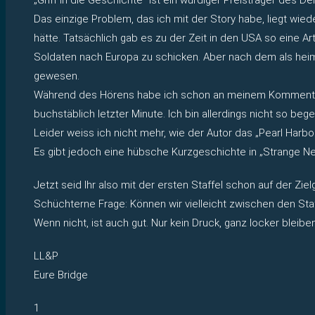
Das einzige Problem, das ich mit der Story habe, liegt wie
hätte. Tatsächlich gab es zu der Zeit in den USA so eine A
Soldaten nach Europa zu schicken. Aber nach dem als heim
gewesen.
Während des Hörens habe ich schon an meinem Kommentar ge
buchstäblich letzter Minute. Ich bin allerdings nicht so be
Leider weiss ich nicht mehr, wie der Autor das „Pearl Harbo
Es gibt jedoch eine hübsche Kurzgeschichte in „Strange News
Jetzt seid Ihr also mit der ersten Staffel schon auf der Zielg
Schüchterne Frage: Können wir vielleicht zwischen den Sta
Wenn nicht, ist auch gut. Nur kein Druck, ganz locker bleiben
LL&P
Eure Bridge
1