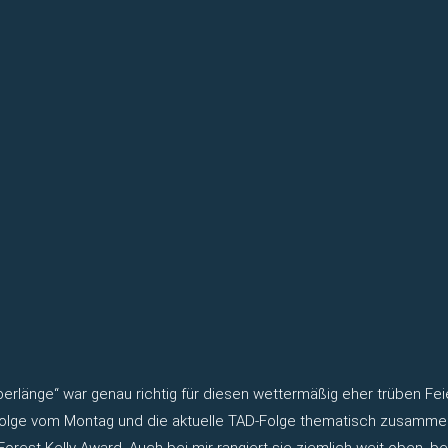
berlänge“ war genau richtig für diesen wettermäßig eher trüben Fei
-Folge vom Montag und die aktuelle TAD-Folge thematisch zusamme
 DeForest Kelly Award. Auch bei mir rangiert sie ziemlich weit ob