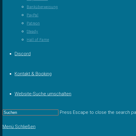
Banküberweisung
PayPal
Patreon
Steady
Hall of Fame
Discord
Kontakt & Booking
Website-Suche umschalten
Press Escape to close the search pa
Menü
Schließen