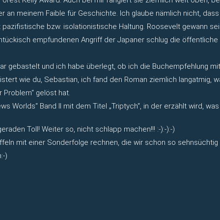
der an meinem Faible für Geschichte. Ich glaube nämlich nicht, da
rt pazifistische bzw. isolationistische Haltung. Roosevelt gewann 
tückisch empfundenen Angriff der Japaner schlug die öffentliche
bastelt und ich habe überlegt, ob ich die Buchempfehlung mit h
geistert wie du, Sebastian, ich fand den Roman ziemlich langatmig, 
r Problem“ gelöst hat.
 Worlds“ Band II mit dem Titel „Triptych“, in der erzählt wird, was
eraden Toll! Weiter so, nicht schlapp machen!!! :-):-):-)
ffeln mit einer Sonderfolge rechnen, die wir schon so sehnsüchtig
:-)