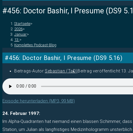
#456: Doctor Bashir, I Presume (DS9 5.
Startseite
>
2026
>
Januar
>
13.
>
Komplettes Podcast-Blog
#456: Doctor Bashir, I Presume (DS9 5.16)
Beitrags-Autor:
Sebastian (TaD)
Beitrag veröffentlicht:
13. J
Episode herunterladen (MP3, 99 MB)
24. Februar 1997:
Im Alpha-Quadranten hat niemand einen blassen Schimmer, dass e
Station, um Julian als langfristiges Medizinhologramm unsterb