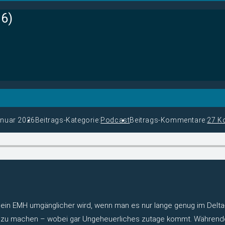
16)
anuar 2026
Beitrags-Kategorie:
Podcast
Beitrags-Kommentare:
27 K
in EMH umgänglicher wird, wenn man es nur lange genug im Delta-
lich zu machen – wobei gar Ungeheuerliches zutage kommt. Währen