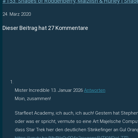
#153: Shades of Roddenberry, Maizlish & Hurley | Shad
24. März 2020
Dieser Beitrag hat 27 Kommentare
Mister Incredible
13. Januar 2026
Antworten
Moin, zusammen!
Starfleet Academy, ich auch, ich auch! Gestern hat Steph
oder was er spricht, vermute so eine Art Majelsche Compute
dass Star Trek hier den deutlichen Stinkefinger an Gul Oran
https://youtu.be/Nh4NxQv0O4s?si=gcns5VTKWQjaL7ZP