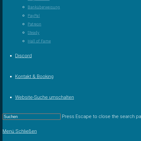
Banküberweisung
PayPal
Patreon
Steady
Hall of Fame
Discord
Kontakt & Booking
Website-Suche umschalten
Press Escape to close the search pa
Menü
Schließen