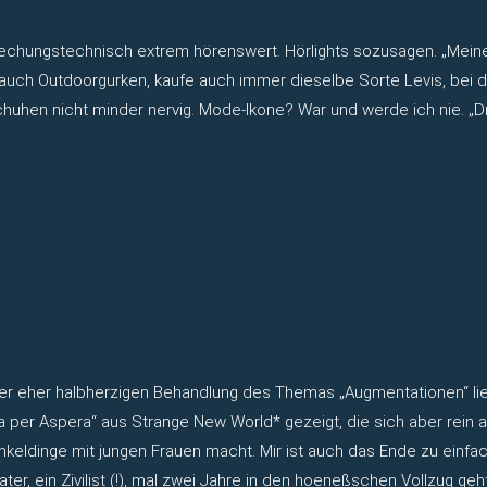
chungstechnisch extrem hörenswert. Hörlights sozusagen. „Meine 
auch Outdoorgurken, kaufe auch immer dieselbe Sorte Levis, bei d
chuhen nicht minder nervig. Mode-Ikone? War und werde ich nie. „
der eher halbherzigen Behandlung des Themas „Augmentationen“ lieg
ra per Aspera“ aus Strange New World* gezeigt, die sich aber rein
 Onkeldinge mit jungen Frauen macht. Mir ist auch das Ende zu ein
ater, ein Zivilist (!), mal zwei Jahre in den hoeneßschen Vollzug g