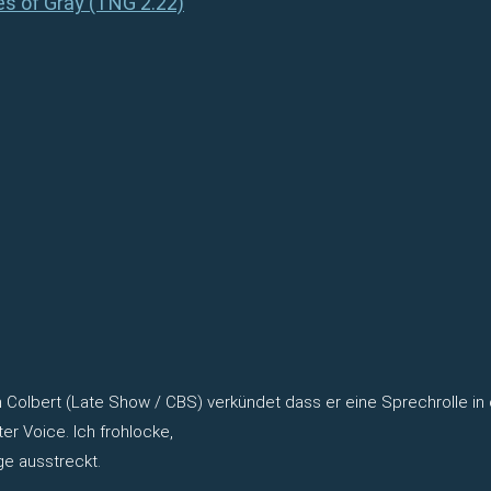
es of Gray (TNG 2.22)
en Colbert (Late Show / CBS) verkündet dass er eine Sprechrolle 
r Voice. Ich frohlocke,
ge ausstreckt.