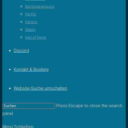
Banküberweisung
PayPal
Patreon
Steady
Hall of Fame
Discord
Kontakt & Booking
Website-Suche umschalten
Press Escape to close the search
panel.
Menü
Schließen