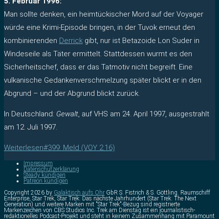
5. Februar 1996:
Man sollte denken, ein heimtückischer Mord auf der Voyager
würde eine Krimi-Episode bringen, in der Tuvok erneut den
kombinierenden
Derrick
gibt, nur ist Betazoide Lon Suder in
Windeseile als Täter ermittelt. Stattdessen wurmt es den
Sicherheitschef, dass er das Tatmotiv nicht begreift. Eine
vulkanische Gedankenverschmelzung später blickt er in den
Abgrund – und der Abgrund blickt zurück.
In Deutschland:
Gewalt
, auf VHS am 24. April 1997, ausgestrahlt
am 12. Juli 1997.
Weiterlesen
#399: Meld (VOY 2.16)
Impressum
Datenschutzerklärung
Steady kündigen
Patreon kündigen
Copyright 2026 by
Galaktisch aufs Ohr
GbR S. Fistrich & S. Göttling. Raumschiff
Enterprise, Star Trek, Star Trek: Das nächste Jahrhundert (Star Trek: The Next
Generation) und weitere Marken mit "Star Trek"-Bezug sind registrierte
Markenzeichen von CBS Studios Inc. Trek am Dienstag ist ein journalistisch-
redaktionelles Podcast-Projekt und steht in keinem Zusammenhang mit Paramount