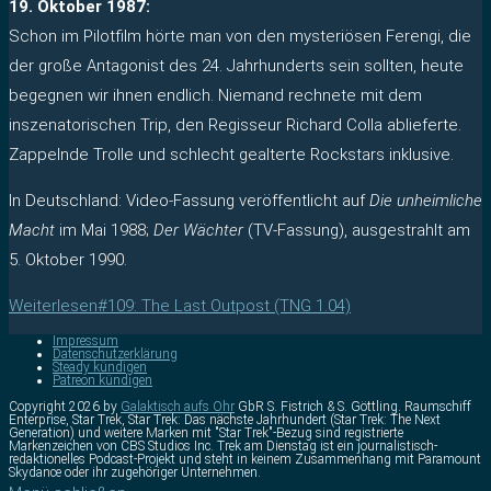
19. Oktober 1987:
Schon im Pilotfilm hörte man von den mysteriösen Ferengi, die
der große Antagonist des 24. Jahrhunderts sein sollten, heute
begegnen wir ihnen endlich. Niemand rechnete mit dem
inszenatorischen Trip, den Regisseur Richard Colla ablieferte.
Zappelnde Trolle und schlecht gealterte Rockstars inklusive.
In Deutschland: Video-Fassung veröffentlicht auf
Die unheimliche
Macht
im Mai 1988;
Der Wächter
(TV-Fassung), ausgestrahlt am
5. Oktober 1990.
Weiterlesen
#109: The Last Outpost (TNG 1.04)
Impressum
Datenschutzerklärung
Steady kündigen
Patreon kündigen
Copyright 2026 by
Galaktisch aufs Ohr
GbR S. Fistrich & S. Göttling. Raumschiff
Enterprise, Star Trek, Star Trek: Das nächste Jahrhundert (Star Trek: The Next
Generation) und weitere Marken mit "Star Trek"-Bezug sind registrierte
Markenzeichen von CBS Studios Inc. Trek am Dienstag ist ein journalistisch-
redaktionelles Podcast-Projekt und steht in keinem Zusammenhang mit Paramount
Skydance oder ihr zugehöriger Unternehmen.