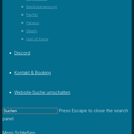
Banküberweisung
PayPal
Patreon
Steady
Hall of Fame
Discord
Kontakt & Booking
Website-Suche umschalten
Press Escape to close the search
panel.
Menü
Schließen