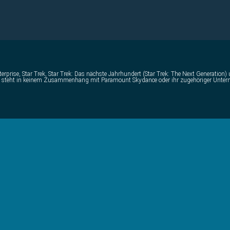
erprise, Star Trek, Star Trek: Das nächste Jahrhundert (Star Trek: The Next Generation
t und steht in keinem Zusammenhang mit Paramount Skydance oder ihr zugehöriger Unte