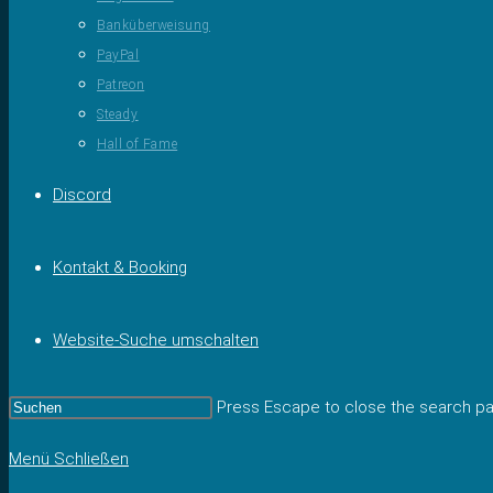
Banküberweisung
PayPal
Patreon
Steady
Hall of Fame
Discord
Kontakt & Booking
Website-Suche umschalten
Press Escape to close the search pa
Menü
Schließen