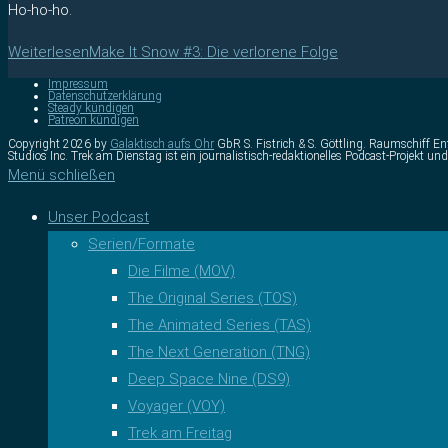
Ho-ho-ho.
Weiterlesen
Make It Snow #3: Die verlorene Folge
Impressum
Datenschutzerklärung
Steady kündigen
Patreon kündigen
Copyright 2026 by
Galaktisch aufs Ohr
GbR S. Fistrich & S. Göttling. Raumschiff Ent
Studios Inc. Trek am Dienstag ist ein journalistisch-redaktionelles Podcast-Projek
Menü schließen
Unser Podcast
Serien/Formate
Die Filme (MOV)
The Original Series (TOS)
The Animated Series (TAS)
The Next Generation (TNG)
Deep Space Nine (DS9)
Voyager (VOY)
Trek am Freitag