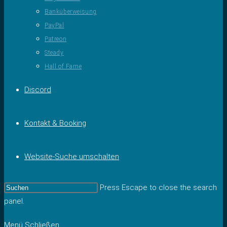
Banküberweisung
PayPal
Patreon
Steady
Hall of Fame
Discord
Kontakt & Booking
Website-Suche umschalten
Press Escape to close the search
panel.
Menü
Schließen