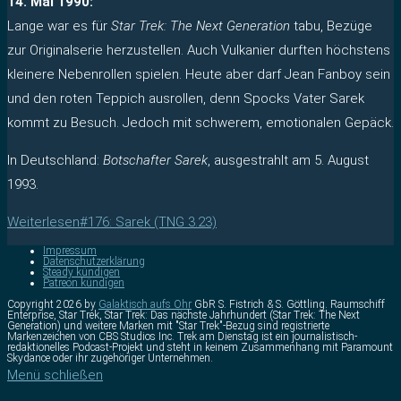
14. Mai 1990:
Lange war es für
Star Trek: The Next Generation
tabu, Bezüge
zur Originalserie herzustellen. Auch Vulkanier durften höchstens
kleinere Nebenrollen spielen. Heute aber darf Jean Fanboy sein
und den roten Teppich ausrollen, denn Spocks Vater Sarek
kommt zu Besuch. Jedoch mit schwerem, emotionalen Gepäck.
In Deutschland:
Botschafter Sarek
, ausgestrahlt am 5. August
1993.
Weiterlesen
#176: Sarek (TNG 3.23)
Impressum
Datenschutzerklärung
Steady kündigen
Patreon kündigen
Copyright 2026 by
Galaktisch aufs Ohr
GbR S. Fistrich & S. Göttling. Raumschiff
Enterprise, Star Trek, Star Trek: Das nächste Jahrhundert (Star Trek: The Next
Generation) und weitere Marken mit "Star Trek"-Bezug sind registrierte
Markenzeichen von CBS Studios Inc. Trek am Dienstag ist ein journalistisch-
redaktionelles Podcast-Projekt und steht in keinem Zusammenhang mit Paramount
Skydance oder ihr zugehöriger Unternehmen.
Menü schließen