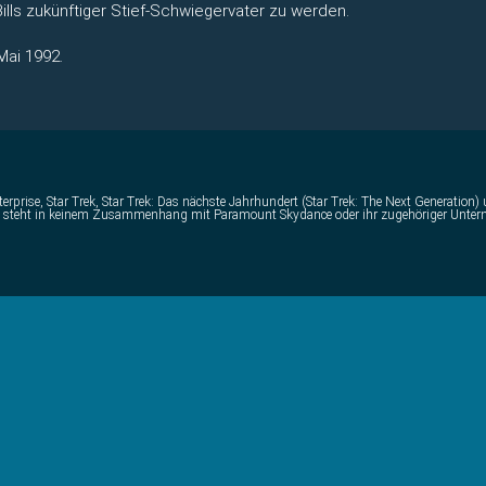
Bills zukünftiger Stief-Schwiegervater zu werden.
Mai 1992.
erprise, Star Trek, Star Trek: Das nächste Jahrhundert (Star Trek: The Next Generation
t und steht in keinem Zusammenhang mit Paramount Skydance oder ihr zugehöriger Unte