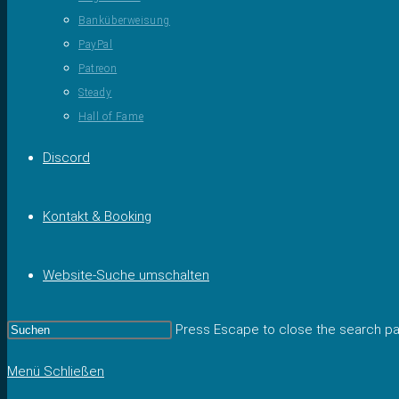
Banküberweisung
PayPal
Patreon
Steady
Hall of Fame
Discord
Kontakt & Booking
Website-Suche umschalten
Press Escape to close the search pa
Menü
Schließen