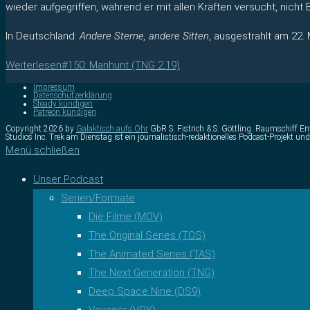
wieder aufgegriffen, während er mit allen Kräften versucht, nicht 
In Deutschland:
Andere Sterne, andere Sitten
, ausgestrahlt am 22. 
Weiterlesen
#150: Manhunt (TNG 2.19)
Impressum
Datenschutzerklärung
Steady kündigen
Patreon kündigen
Copyright 2026 by
Galaktisch aufs Ohr
GbR S. Fistrich & S. Göttling. Raumschiff Ent
Studios Inc. Trek am Dienstag ist ein journalistisch-redaktionelles Podcast-Projek
Menü schließen
Unser Podcast
Serien/Formate
Die Filme (MOV)
The Original Series (TOS)
The Animated Series (TAS)
The Next Generation (TNG)
Deep Space Nine (DS9)
Voyager (VOY)