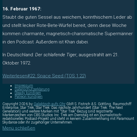
16. Februar 1967:
Staubt die guten Sessel aus weichem, korinthischem Leder ab
und stellt lecker Rote-Bete-Würfel bereit, denn diese Woche
kommen charmante, magnetisch-charismatische Supermänner
in den Podcast. Außerdem ist Khan dabei.
In Deutschland:
Der schlafende Tiger
, ausgestrahlt am 21.
Oktober 1972.
Weiterlesen
#22: Space Seed (TOS 1.22)
Impressum
Datenschutzerklärung
Steady kündigen
Patreon kündigen
Copyright 2026 by
Galaktisch aufs Ohr
GbR S. Fistrich & S. Göttling. Raumschiff
Enterprise, Star Trek, Star Trek: Das nächste Jahrhundert (Star Trek: The Next
Generation) und weitere Marken mit "Star Trek"-Bezug sind registrierte
Markenzeichen von CBS Studios Inc. Trek am Dienstag ist ein journalistisch-
redaktionelles Podcast-Projekt und steht in keinem Zusammenhang mit Paramount
Skydance oder ihr zugehöriger Unternehmen.
Menü schließen