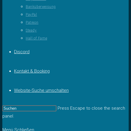
Banküberweisung
PayPal
Patreon
Steady
Hall of Fame
Discord
Kontakt & Booking
Website-Suche umschalten
Press Escape to close the search
panel.
Menü
Schließen