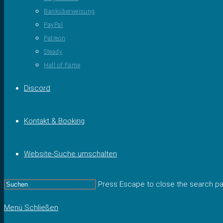
Banküberweisung
PayPal
Patreon
Steady
Hall of Fame
Discord
Kontakt & Booking
Website-Suche umschalten
Press Escape to close the search pa
Menü
Schließen