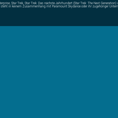
erprise, Star Trek, Star Trek: Das nächste Jahrhundert (Star Trek: The Next Generation
t und steht in keinem Zusammenhang mit Paramount Skydance oder ihr zugehöriger Unte