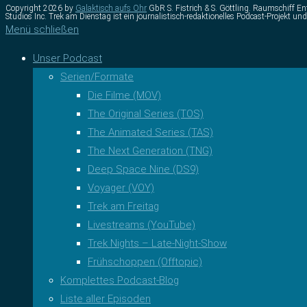
Copyright 2026 by
Galaktisch aufs Ohr
GbR S. Fistrich & S. Göttling. Raumschiff Ent
Studios Inc. Trek am Dienstag ist ein journalistisch-redaktionelles Podcast-Projek
Menü schließen
Unser Podcast
Serien/Formate
Die Filme (MOV)
The Original Series (TOS)
The Animated Series (TAS)
The Next Generation (TNG)
Deep Space Nine (DS9)
Voyager (VOY)
Trek am Freitag
Livestreams (YouTube)
Trek Nights – Late-Night-Show
Frühschoppen (Offtopic)
Komplettes Podcast-Blog
Liste aller Episoden