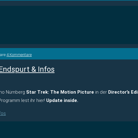
are:
4 Kommentare
 Endspurt & Infos
kino Nürnberg
Star Trek: The Motion Picture
in der
Director’s Ed
rogramm lest ihr hier!
Update inside.
fos