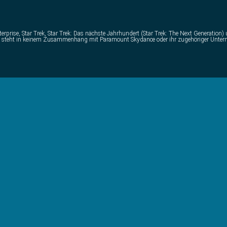
erprise, Star Trek, Star Trek: Das nächste Jahrhundert (Star Trek: The Next Generation
t und steht in keinem Zusammenhang mit Paramount Skydance oder ihr zugehöriger Unte