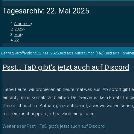
Tagesarchiv: 22. Mai 2025
Startseite
>
2025
>
Mai
>
22.
Beitrag veröffentlicht:
22. Mai 2025
Beitrags-Autor:
Simon (TaD)
Beitrags-Kommen
Psst… TaD gibt’s jetzt auch auf Discord
Liebe Leute, wir probieren ab heute mal was aus: Ab sofort gibt
einfach, um in Kontakt zu bleiben. Der Server ist kein Ersatz fü
Ganze ist noch im Aufbau, ganz entspannt, aber wir wollen sehe
mal reinzuschnuppern, ist herzlich eingeladen!
Weiterlesen
Psst… TaD gibt’s jetzt auch auf Discord