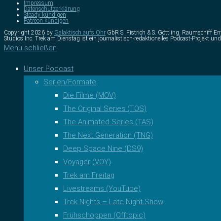
Impressum
Datenschutzerklärung
Steady kündigen
Patreon kündigen
Copyright 2026 by
Galaktisch aufs Ohr
GbR S. Fistrich & S. Göttling. Raumschiff Ent
Studios Inc. Trek am Dienstag ist ein journalistisch-redaktionelles Podcast-Projek
Menü schließen
Unser Podcast
Serien/Formate
Die Filme (MOV)
The Original Series (TOS)
The Animated Series (TAS)
The Next Generation (TNG)
Deep Space Nine (DS9)
Voyager (VOY)
Trek am Freitag
Livestreams (YouTube)
Trek Nights – Late-Night-Show
Frühschoppen (Offtopic)