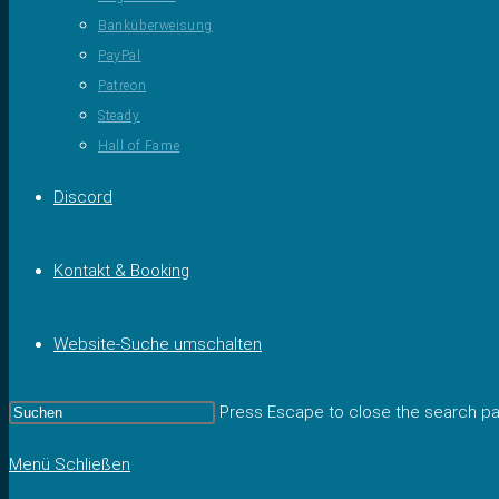
Banküberweisung
PayPal
Patreon
Steady
Hall of Fame
Discord
Kontakt & Booking
Website-Suche umschalten
Press Escape to close the search pa
Menü
Schließen