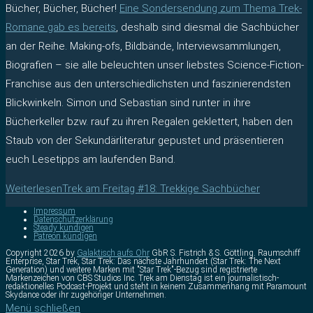
Bücher, Bücher, Bücher!
Eine Sondersendung zum Thema Trek-
Romane gab es bereits
, deshalb sind diesmal die Sachbücher
an der Reihe. Making-ofs, Bildbände, Interviewsammlungen,
Biografien – sie alle beleuchten unser liebstes Science-Fiction-
Franchise aus den unterschiedlichsten und faszinierendsten
Blickwinkeln. Simon und Sebastian sind runter in ihre
Bücherkeller bzw. rauf zu ihren Regalen geklettert, haben den
Staub von der Sekundärliteratur gepustet und präsentieren
euch Lesetipps am laufenden Band.
Weiterlesen
Trek am Freitag #18: Trekkige Sachbücher
Impressum
Datenschutzerklärung
Steady kündigen
Patreon kündigen
Copyright 2026 by
Galaktisch aufs Ohr
GbR S. Fistrich & S. Göttling. Raumschiff
Enterprise, Star Trek, Star Trek: Das nächste Jahrhundert (Star Trek: The Next
Generation) und weitere Marken mit "Star Trek"-Bezug sind registrierte
Markenzeichen von CBS Studios Inc. Trek am Dienstag ist ein journalistisch-
redaktionelles Podcast-Projekt und steht in keinem Zusammenhang mit Paramount
Skydance oder ihr zugehöriger Unternehmen.
Menü schließen