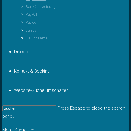
Banküberweisung
PayPal
Patreon
Steady
Hall of Fame
Discord
Kontakt & Booking
Website-Suche umschalten
Press Escape to close the search
panel.
Menü
Schließen